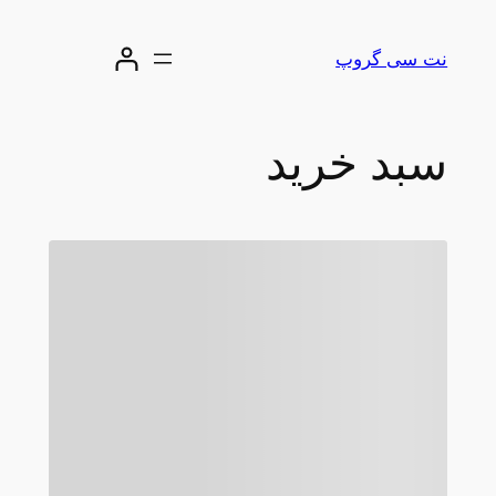
رفتن
به
نت سی گروپ
محتوا
سبد خرید