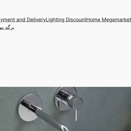
yment and Delivery
Lighting Discount
Home Megamarke
برگه نم