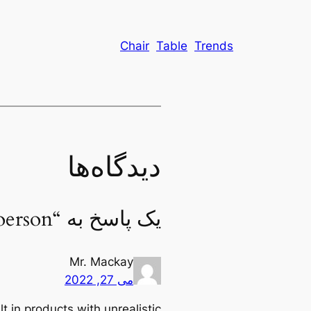
Chair
Table
Trends
دیدگاه‌ها
یک پاسخ به “New home decor from John Doerson”
Mr. Mackay
می 27, 2022
 in products with unrealistic