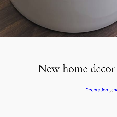
New home decor 
n
در
Decoration