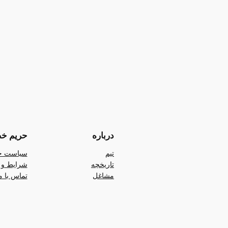
درباره
حریم خ
تیم
سیاست ح
تاریخچه
شرایط و 
مشاغل
تماس با م